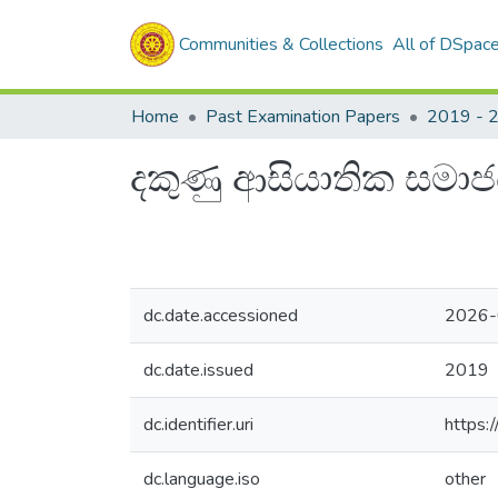
Communities & Collections
All of DSpac
Home
Past Examination Papers
2019 - 
දකුණු ආසියාතික සමාජ
dc.date.accessioned
2026-
dc.date.issued
2019
dc.identifier.uri
https:
dc.language.iso
other