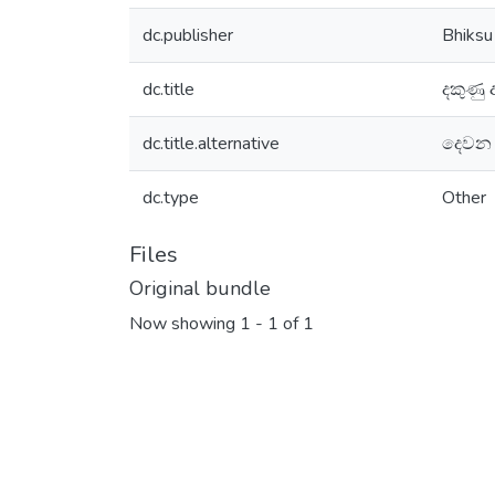
dc.publisher
Bhiksu 
dc.title
දකුණු
dc.title.alternative
දෙවන 
dc.type
Other
Files
Original bundle
Now showing
1 - 1 of 1