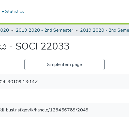
e
Statistics
2020
2019 2020 - 2nd Semester
ය - SOCI 22033
Simple item page
04-30T09:13:14Z
//dl-busl.nsf.gov.lk/handle/123456789/2049