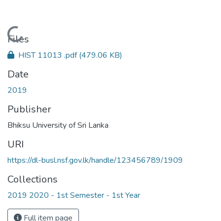
Loading...
Files
HIST 11013 .pdf
(479.06 KB)
Date
2019
Publisher
Bhiksu University of Sri Lanka
URI
https://dl-busl.nsf.gov.lk/handle/123456789/1909
Collections
2019 2020 - 1st Semester - 1st Year
Full item page