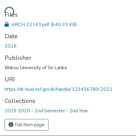
ading...
Files
ARCH 22143.pdf
(640.33 KB)
Date
2019
Publisher
Bhiksu University of Sri Lanka
URI
https://dl-busl.nsf.gov.lk/handle/123456789/2021
Collections
2019 2020 - 2nd Semester - 2nd Year
Full item page